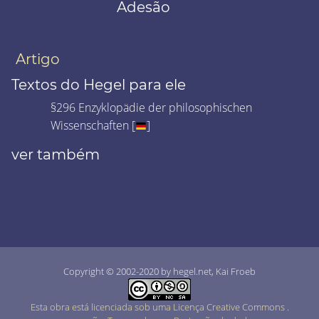
Adesão
Artigo
Textos do Hegel para ele
§296 Enzyklopädie der philosophischen
Wissenschaften [
]
ver também
Copyright © 2002-2020 by hegel.net, Kai Froeb
Esta obra está licenciada sob uma Licença Creative Commons
.