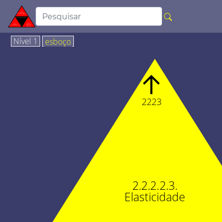
Nível 1
esboço
↑
2223
2.2.2.2.3.
Elasticidade