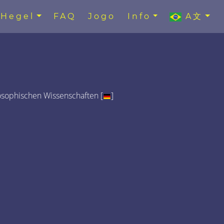
Hegel
FAQ
Jogo
Info
A文
osophischen Wissenschaften [
]