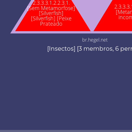
2.3.3.3.1.2.2.3.1.
2.3.3.3.
[Sem Metamorfose]
[Meta
[Silverfish]
incom
[Silverfish] [Peixe
Prateado
br.hegel.net
[Insectos] [3 membros, 6 per