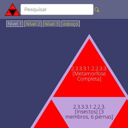
Nível 1
Nível 2
Nível 3
esboço
2.3.3.3.1.2.2.3.3.
[Metamorfose
Completa]
2.3.3.3.1.2.2.3.
[Insectos] [3
membros, 6 pernas]