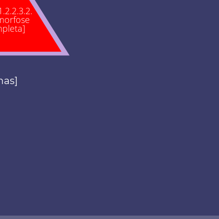
1.2.2.3.2.
morfose
pleta]
nas]