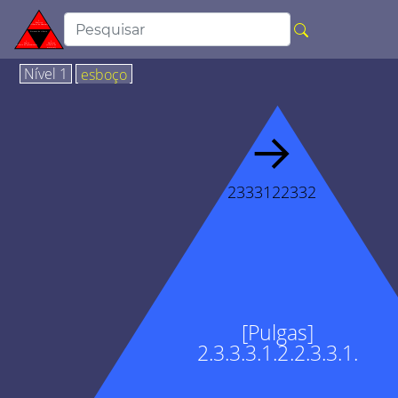
Nível 1
esboço
→
2333122332
[Pulgas]
2.3.3.3.1.2.2.3.3.1.