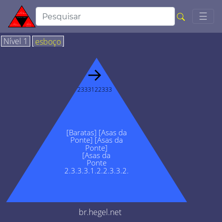
Togg
☰
Nível 1
esboço
→
2333122333
[Baratas] [Asas da
Ponte] [Asas da
Ponte]
[Asas da
Ponte
2.3.3.3.1.2.2.3.3.2.
br.hegel.net