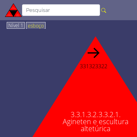
Nível 1
esboço
→
331323322
3.3.1.3.2.3.3.2.1.
Agineten e escultura
altetúrica