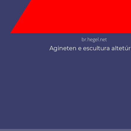
br.hegel.net
Agineten e escultura altetúr