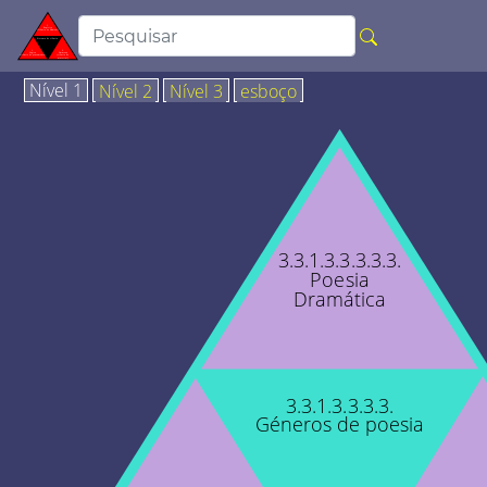
Nível 1
Nível 2
Nível 3
esboço
3.3.1.3.3.3.3.3.
Poesia
Dramática
3.3.1.3.3.3.3.
Géneros de poesia