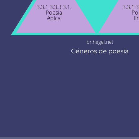
3.3.1.3.3.3.3.1.
3.3.1.3
Poesia
Po
épica
lí
br.hegel.net
Géneros de poesia